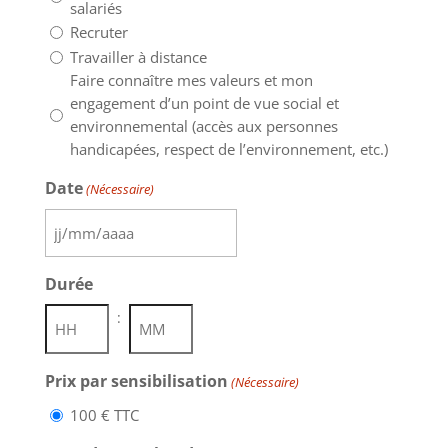
salariés
Recruter
Travailler à distance
Faire connaître mes valeurs et mon
engagement d’un point de vue social et
environnemental (accès aux personnes
handicapées, respect de l’environnement, etc.)
Date
(Nécessaire)
JJ
slash
Durée
MM
slash
:
AAAA
Heures
Minutes
Prix par sensibilisation
(Nécessaire)
100 € TTC