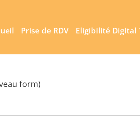
ueil
Prise de RDV
Eligibilité Digital
veau form)