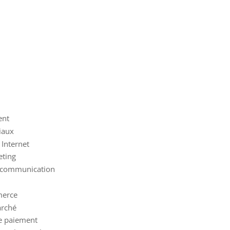
ent
iaux
 Internet
eting
e communication
merce
arché
e paiement