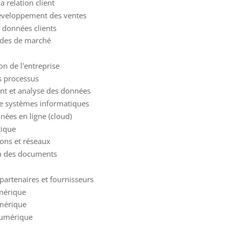
 relation client
éveloppement des ventes
 données clients
udes de marché
ion de l'entreprise
es processus
ment et analyse des données
 de systèmes informatiques
nnées en ligne (cloud)
tique
ions et réseaux
ion des documents
Pilotage de l'entreprise - Relation avec les partenaires et fournisseurs
umérique
umérique
 numérique